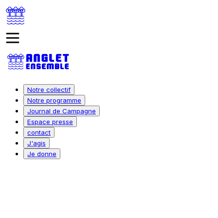
Notre collectif
Notre programme
Journal de Campagne
Espace presse
contact
J'agis
Je donne
Voici les 3 façons pour rejoindre Anglet
Ensemble
Je participe aux actions de terrain (tractage, porte à